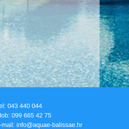
el: 043 440 044
ob: 099 665 42 75
-mail: info@aquae-balissae.hr