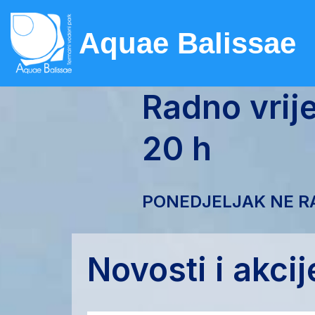
Aquae Balissae
Skip
to
content
Radno vri
20 h
PONEDJELJAK NE R
Novosti i akcij