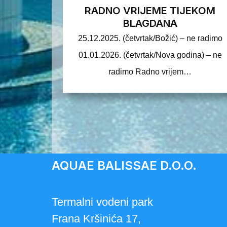
RADNO VRIJEME TIJEKOM
BLAGDANA
25.12.2025. (četvrtak/Božić) – ne radimo
01.01.2026. (četvrtak/Nova godina) – ne
radimo Radno vrijem…
AQUAE BALISSAE D.O.O.
Termalni vodeni park
Frana Kršinića 17,