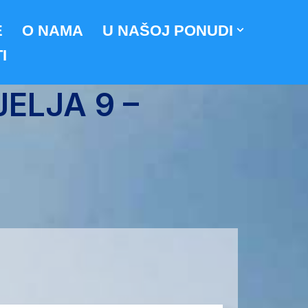
E
O NAMA
U NAŠOJ PONUDI
I
JELJA 9 –