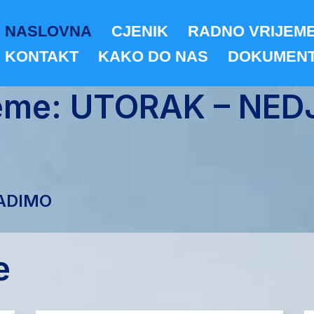
NASLOVNA
CJENIK
RADNO VRIJEM
KONTAKT
KAKO DO NAS
DOKUMENT
jeme: UTORAK – NED
ADIMO
e