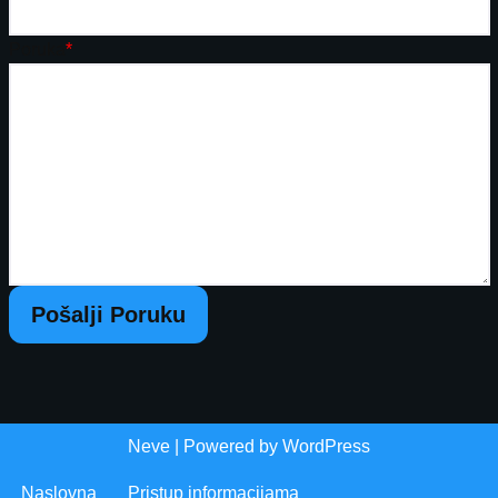
Poruka
*
Pošalji Poruku
Neve
| Powered by
WordPress
Naslovna
Pristup informacijama