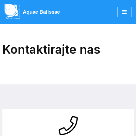
Aquae Balissae
Skip
to
content
Kontaktirajte nas