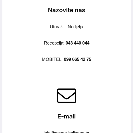
Nazovite nas
Utorak – Nedjelja
Recepcija:
043 440 044
MOBITEL:
099 665 42 75
E-mail
info@aquae-balissae.hr