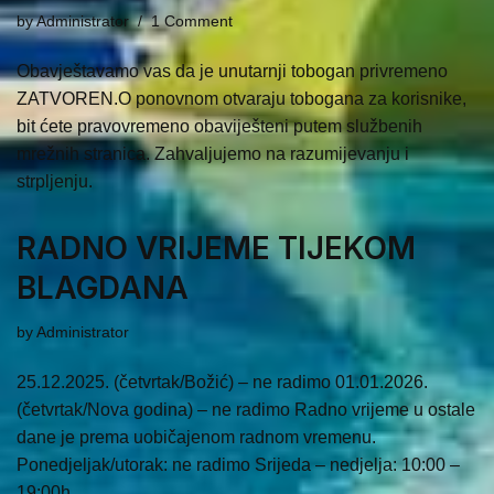
by
Administrator
1 Comment
Obavještavamo vas da je unutarnji tobogan privremeno
ZATVOREN.O ponovnom otvaraju tobogana za korisnike,
bit ćete pravovremeno obaviješteni putem službenih
mrežnih stranica. Zahvaljujemo na razumijevanju i
strpljenju.
RADNO VRIJEME TIJEKOM
BLAGDANA
by
Administrator
25.12.2025. (četvrtak/Božić) – ne radimo 01.01.2026.
(četvrtak/Nova godina) – ne radimo Radno vrijeme u ostale
dane je prema uobičajenom radnom vremenu.
Ponedjeljak/utorak: ne radimo Srijeda – nedjelja: 10:00 –
19:00h