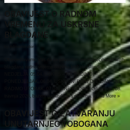
OBAVIJEST O RADNOM
VREMENU ZA USKRSNE
BLAGDANE
by
Administrator
Obavještavamo Vas da će povodom predstojećih uskršnjih
blagdana radno vrijeme bazena bitikako slijedi:
NEDJELJA, 05.04. USKRS – NE RADIMO
PONEDJELJAK, 06.04. USKRSNI PONEDJELJAK – NE
RADIMO UTORAK, 07.04. – NE RADIMO Od srijede, 08.
travnja 2026, bazeni nastavljaju s radom…
Read More »
OBAVIJEST O ZATVARANJU
UNUTARNJEG TOBOGANA