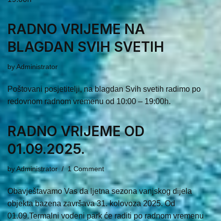
RADNO VRIJEME NA
BLAGDAN SVIH SVETIH
by
Administrator
Poštovani posjetitelji, na blagdan Svih svetih radimo po
redovnom radnom vremenu od 10:00 – 19:00h.
RADNO VRIJEME OD
01.09.2025.
by
Administrator
1 Comment
Obavještavamo Vas da ljetna sezona vanjskog dijela
objekta bazena završava 31. kolovoza 2025. Od
01.09.Termalni vodeni park će raditi po radnom vremenu