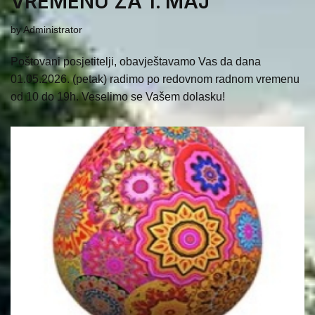
VREMENU ZA 1. MAJ
by
Administrator
Poštovani posjetitelji, obavještavamo Vas da dana
01.05.2026. (petak) radimo po redovnom radnom vremenu
od 10 do 19h. Veselimo se Vašem dolasku!