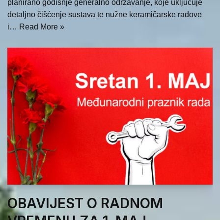
planirano godišnje generalno održavanje, koje uključuje
detaljno čišćenje sustava te nužne keramičarske radove
i…
Read More »
OBAVIJEST O RADNOM