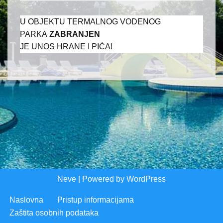
U OBJEKTU TERMALNOG VODENOG
PARKA
ZABRANJEN
JE UNOS HRANE I PIĆA!
Neve
| Powered by
WordPress
Naslovna
Pristup informacijama
Zaštita osobnih podataka