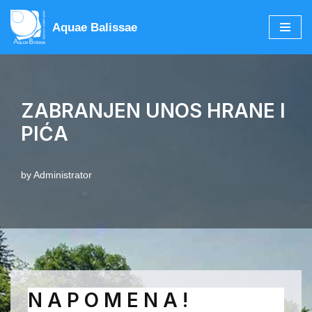
Aquae Balissae
Skip
to
content
ZABRANJEN UNOS HRANE I
PIĆA
by
Administrator
N A P O M E N A !