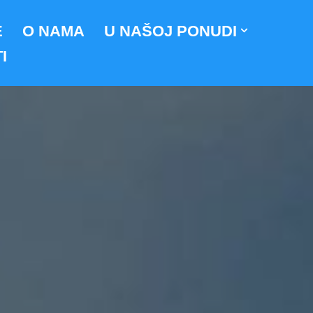
E
O NAMA
U NAŠOJ PONUDI
I