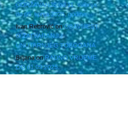
ODRŽAVANJE od 11. svibnja
do 05. lipnja 2026. godine.
Ivan Rebrović
on
OBAVIJEST
O ZATVARANJU
UNUTARNJEG TOBOGANA
Biljana
on
RADNO VRIJEME
OD 01.09.2025.
Branko
on
OTVARANJE
VANJSKOG BAZENA