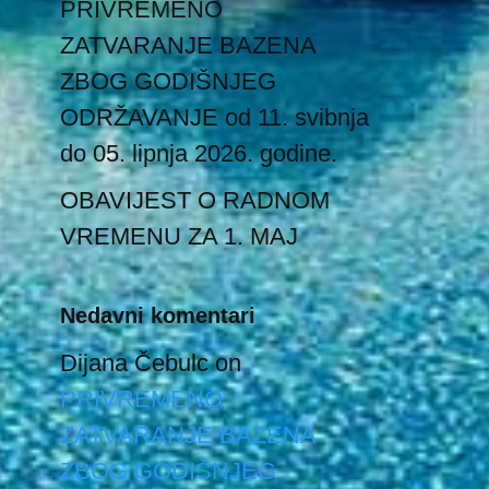
PRIVREMENO
ZATVARANJE BAZENA
ZBOG GODIŠNJEG
ODRŽAVANJE od 11. svibnja
do 05. lipnja 2026. godine.
OBAVIJEST O RADNOM
VREMENU ZA 1. MAJ
Nedavni komentari
Dijana Čebulc
on
PRIVREMENO
ZATVARANJE BAZENA
ZBOG GODIŠNJEG