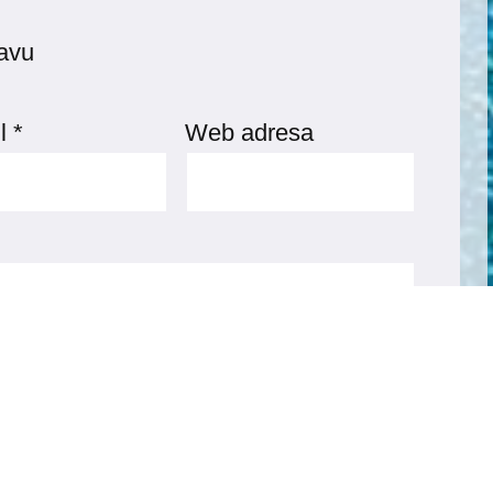
javu
l
*
Web adresa