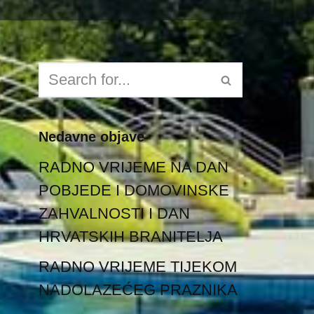
Nedavne objave
RADNO VRIJEME NA DAN
POBJEDE I DOMOVINSKE
ZAHVALNOSTI I DAN
HRVATSKIH BRANITELJA
RADNO VRIJEME TIJEKOM
NADOLAZEĆEG PRAZNIKA