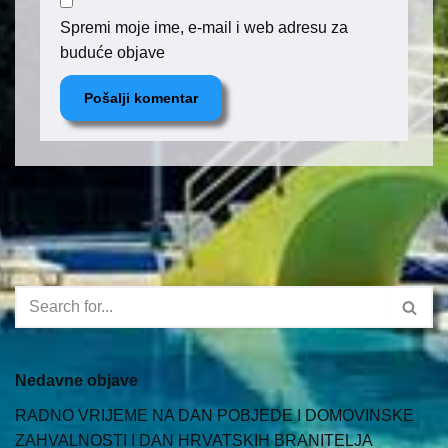
Spremi moje ime, e-mail i web adresu za
buduće objave
Nedavne objave
RADNO VRIJEME NA DAN POBJEDE I DOMOVINSKE
ZAHVALNOSTI I DAN HRVATSKIH BRANITELJA