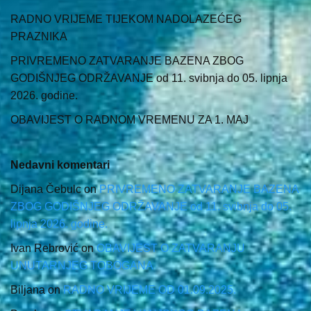
RADNO VRIJEME TIJEKOM NADOLAZEĆEG
PRAZNIKA
PRIVREMENO ZATVARANJE BAZENA ZBOG
GODIŠNJEG ODRŽAVANJE od 11. svibnja do 05. lipnja
2026. godine.
OBAVIJEST O RADNOM VREMENU ZA 1. MAJ
Nedavni komentari
Dijana Čebulc
on
PRIVREMENO ZATVARANJE BAZENA
ZBOG GODIŠNJEG ODRŽAVANJE od 11. svibnja do 05.
lipnja 2026. godine.
Ivan Rebrović
on
OBAVIJEST O ZATVARANJU
UNUTARNJEG TOBOGANA
Biljana
on
RADNO VRIJEME OD 01.09.2025.