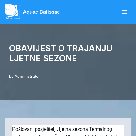
Aquae Balissae
Skip
to
content
OBAVIJEST O TRAJANJU
LJETNE SEZONE
by
Administrator
Poštovani posjetitelji, ljetna sezona Termalnog