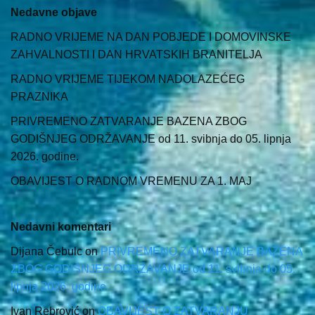
Nedavne objave
RADNO VRIJEME NA DAN POBJEDE I DOMOVINSKE
ZAHVALNOSTI I DAN HRVATSKIH BRANITELJA
RADNO VRIJEME TIJEKOM NADOLAZEĆEG
PRAZNIKA
PRIVREMENO ZATVARANJE BAZENA ZBOG
GODIŠNJEG ODRŽAVANJE od 11. svibnja do 05. lipnja
2026. godine.
OBAVIJEST O RADNOM VREMENU ZA 1. MAJ
Nedavni komentari
Dijana Čebulc
on
PRIVREMENO ZATVARANJE BAZENA
ZBOG GODIŠNJEG ODRŽAVANJE od 11. svibnja do 05.
lipnja 2026. godine.
Ivan Rebrović
on
OBAVIJEST O ZATVARANJU