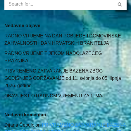
Nedavne objave
RADNO VRIJEME NA DAN POBJEDE I DOMOVINSKE
ZAHVALNOSTI I DAN HRVATSKIH BRANITELJA
RADNO VRIJEME TIJEKOM NADOLAZEĆEG
PRAZNIKA
PRIVREMENO ZATVARANJE BAZENA ZBOG
GODIŠNJEG ODRŽAVANJE od 11. svibnja do 05. lipnja
2026. godine.
OBAVIJEST O RADNOM VREMENU ZA 1. MAJ
Nedavni komentari
Dijana Čebulc
on
PRIVREMENO ZATVARANJE BAZENA