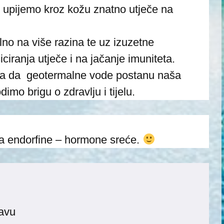
 upijemo kroz kožu znatno utječe na
no na više razina te uz izuzetne
ciranja utječe i na jačanje imuniteta.
loga da geotermalne vode postanu naša
mo brigu o zdravlju i tijelu.
đa endorfine – hormone sreće.
javu