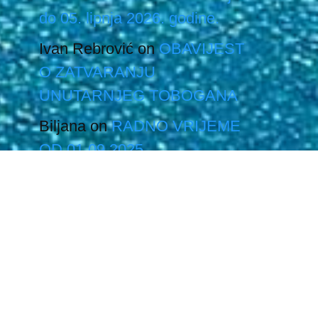
do 05. lipnja 2026. godine.
Ivan Rebrović
on
OBAVIJEST
O ZATVARANJU
UNUTARNJEG TOBOGANA
Biljana
on
RADNO VRIJEME
OD 01.09.2025.
Branko
on
OTVARANJE
VANJSKOG BAZENA