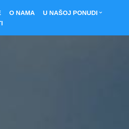
E
O NAMA
U NAŠOJ PONUDI
I