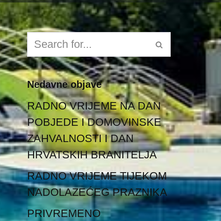
Nedavne objave
RADNO VRIJEME NA DAN
POBJEDE I DOMOVINSKE
ZAHVALNOSTI I DAN
HRVATSKIH BRANITELJA
RADNO VRIJEME TIJEKOM
NADOLAZEĆEG PRAZNIKA
PRIVREMENO