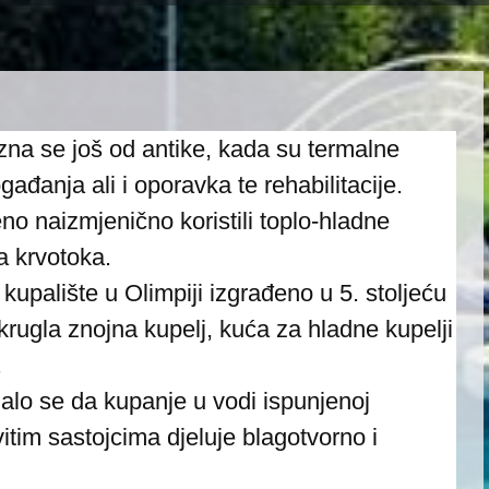
 zna se još od antike, kada su termalne
ađanja ali i oporavka te rehabilitacije.
no naizmjenično koristili toplo-hladne
ja krvotoka.
upalište u Olimpiji izgrađeno u 5. stoljeću
okrugla znojna kupelj, kuća za hladne kupelji
.
alo se da kupanje u vodi ispunjenoj
vitim sastojcima djeluje blagotvorno i