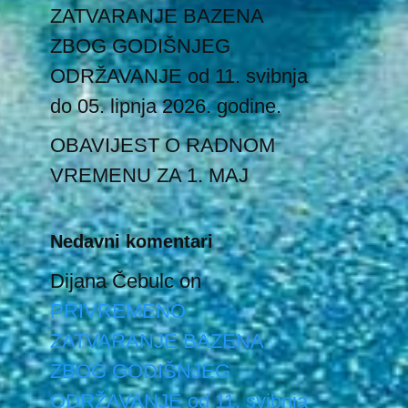
ZATVARANJE BAZENA
ZBOG GODIŠNJEG
ODRŽAVANJE od 11. svibnja
do 05. lipnja 2026. godine.
OBAVIJEST O RADNOM
VREMENU ZA 1. MAJ
Nedavni komentari
Dijana Čebulc
on
PRIVREMENO
ZATVARANJE BAZENA
ZBOG GODIŠNJEG
ODRŽAVANJE od 11. svibnja